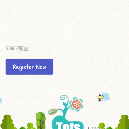
$340/每堂
Register Now