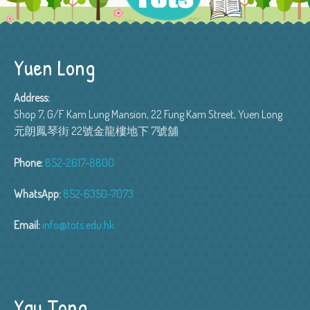
Yuen Long
Address:
Shop 7, G/F Kam Lung Mansion, 22 Fung Kam Street, Yuen Long
元朗鳳琴街 22號金龍樓地下 7號舖
Phone:
852-2617-8800
WhatsApp:
852-6350-7073
Email:
info@tots.edu.hk
Yau Tong