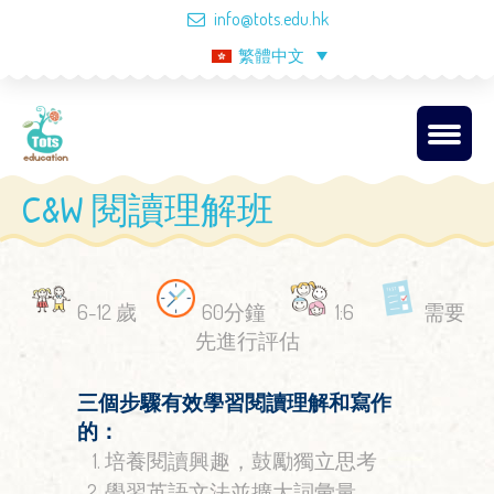
info@tots.edu.hk
繁體中文
C&W 閱讀理解班
6-12 歲
60分鐘
1:6
需要
先進行評估
三個步驟有效學習閱讀理解和寫作
的：
培養閱讀興趣，鼓勵獨立思考
學習英語文法並擴大詞彙量