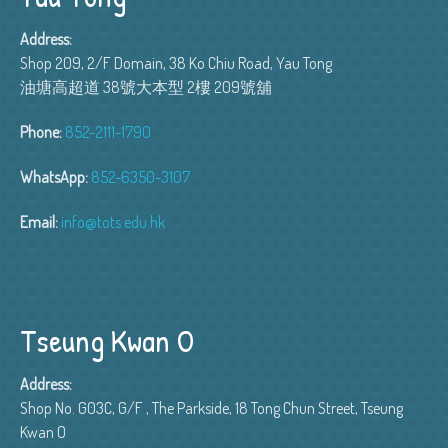
Address:
Shop 209, 2/F Domain, 38 Ko Chiu Road, Yau Tong
油塘高超道 38號大本型 2樓 209號舖
Phone:
852-2111-1790
WhatsApp:
852-6350-3107
Email:
info@tots.edu.hk
Tseung Kwan O
Address:
Shop No. G03C, G/F , The Parkside, 18 Tong Chun Street, Tseung
Kwan O