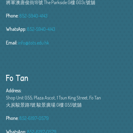
將軍澳唐俊街18號 The Parkside G樓 G03c號舖
Phone:
852-5940-4143
WhatsApp:
852-5940-4143
Email:
info@tots.edu.hk
Fo Tan
Address:
Shop Unit G55, Plaza Ascot, 1 Tsun King Street, Fo Tan
火炭駿景路1號 駿景廣場 G樓 G55號舖
Phone:
852-6197-0579
WhatsApp:
852-6197-0579