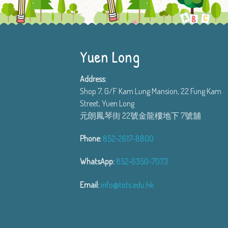
Yuen Long
Address:
Shop 7, G/F Kam Lung Mansion, 22 Fung Kam
Street, Yuen Long
元朗鳳琴街 22號金龍樓地下 7號舖
Phone:
852-2617-8800
WhatsApp:
852-6350-7073
Email:
info@tots.edu.hk