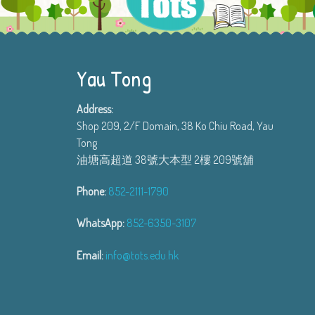
Yau Tong
Address:
Shop 209, 2/F Domain, 38 Ko Chiu Road, Yau
Tong
油塘高超道 38號大本型 2樓 209號舖
Phone:
852-2111-1790
WhatsApp:
852-6350-3107
Email:
info@tots.edu.hk