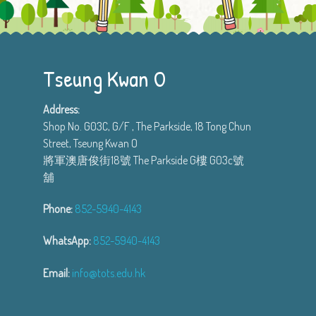
Tseung Kwan O
Address:
Shop No. G03C, G/F , The Parkside, 18 Tong Chun
Street, Tseung Kwan O
將軍澳唐俊街18號 The Parkside G樓 G03c號
舖
Phone:
852-5940-4143
WhatsApp:
852-5940-4143
Email:
info@tots.edu.hk