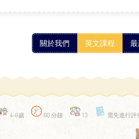
關於我們
英文課程
最
4-6歲
60 分鐘
1:3
需先進行評