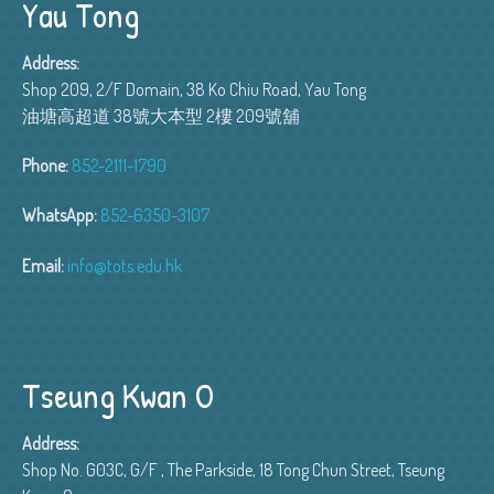
Yau Tong
Address:
Shop 209, 2/F Domain, 38 Ko Chiu Road, Yau Tong
油塘高超道 38號大本型 2樓 209號舖
Phone:
852-2111-1790
WhatsApp:
852-6350-3107
Email:
info@tots.edu.hk
Tseung Kwan O
Address:
Shop No. G03C, G/F , The Parkside, 18 Tong Chun Street, Tseung