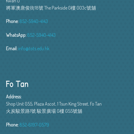
Kwan O
將軍澳唐俊街18號 The Parkside G樓 G03c號舖
Phone:
852-5940-4143
WhatsApp:
852-5940-4143
Email:
info@tots.edu.hk
Fo Tan
Address:
Shop Unit G55, Plaza Ascot, 1 Tsun King Street, Fo Tan
火炭駿景路1號 駿景廣場 G樓 G55號舖
Phone:
852-6197-0579