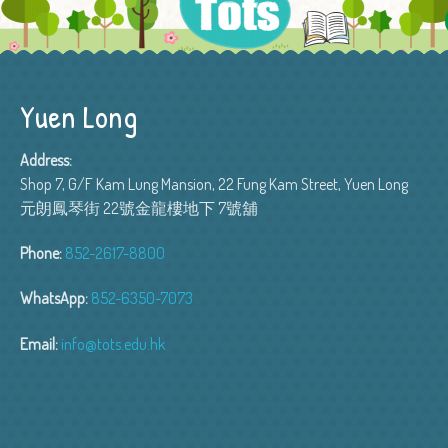
Yuen Long
Address:
Shop 7, G/F Kam Lung Mansion, 22 Fung Kam Street, Yuen Long
元朗鳳琴街 22號金龍樓地下 7號舖
Phone:
852-2617-8800
WhatsApp:
852-6350-7073
Email:
info@tots.edu.hk