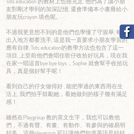
Tots education 的教材上也很充足, 他們為了讓小朋
友對剛才學到的加深記憶, 還會準備本小畫冊給小
朋友玩crayon 填色呢。
不過我更意想不到的是他們也學懂了守規舉, 每次
出入地方都要洗手, 這是我一直要求小朋友學習的
應有自律, Tots education的教學方法也包含了這一
項目, 上堂前他們會唱住歌仔收拾好玩具，現在我
在家一唱這首bye bye toys，Sophie 就會幫手收拾玩
具，真是個好幫手呢！
看到自己的仔女做得好 , 能把學過的東西用在生
活上, 我們拍手鼓勵她，看她做到的樣子幾有滿足
感！
雖然在Playgroup 教的英文生字，我也可以教他
們，不過有聲、有畫、有動作、有參與的確易明
好多，這個playgroup 可以讓他們知道英語是好好